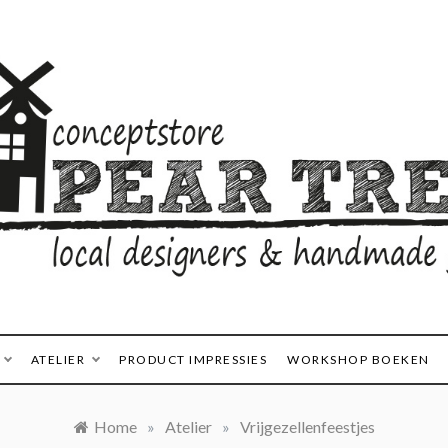
& Handmade Gifts
tstore Pear Tree
ATELIER
PRODUCT IMPRESSIES
WORKSHOP BOEKEN
Home
»
Atelier
»
Vrijgezellenfeestjes