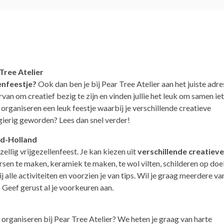
 Tree Atelier
lenfeestje?
Ook dan ben je bij Pear Tree Atelier aan het juiste adre
n om creatief bezig te zijn en vinden jullie het leuk om samen ie
organiseren een leuk feestje waarbij je verschillende creatieve
gierig geworden? Lees dan snel verder!
rd-Holland
llig vrijgezellenfeest. Je kan kiezen uit
verschillende creatieve
arsen te maken, keramiek te maken, te wol vilten, schilderen op do
j alle activiteiten en voorzien je van tips. Wil je graag meerdere va
 Geef gerust al je voorkeuren aan.
te organiseren bij Pear Tree Atelier? We heten je graag van harte